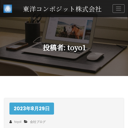
コ
東洋コンポジット株式会社
ン
テ
ン
ツ
へ
ス
キ
投稿者:
toyo1
ッ
プ
2023年8月29日
toyo1
会社ブログ